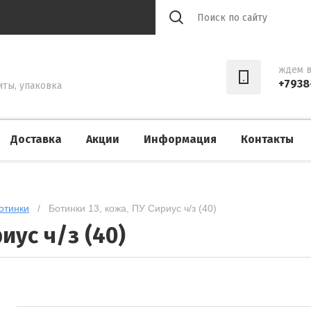
ждем в
+7938
иты, упаковка
Доставка
Акции
Информация
Контакты
отинки
   /   Ботинки 13, кожа, ПУ Сириус ч/з (40)
иус ч/з (40)