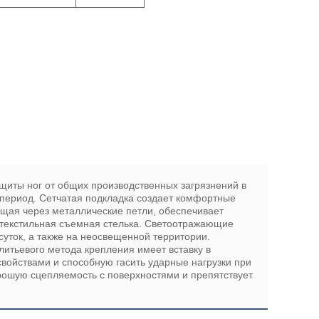
щиты ног от общих производственных загрязнений в
 период. Сетчатая подкладка создает комфортные
ящая через металлические петли, обеспечивает
текстильная съемная стелька. Светоотражающие
уток, а также на неосвещенной территории.
итьевого метода крепления имеет вставку в
ойствами и способную гасить ударные нагрузки при
орошую сцепляемость с поверхностями и препятствует