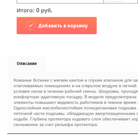
0
Итого:
руб.
Добавить в корзину
Описание
Кожаные ботинки c мягким кантом и глухим клапаном для за
отапливаемых помещениях и на открытом воздухе в летний
условия носки в течении рабочей смены. Шнуровка, проход
комфортную адаптивную посадку. В модели предусмотрена 
элементы повышают видимость работников в темное время с
Однослойная маслобензостойкая полиуретановая подошва л
пяточной части подошвы, обладающую амортизационными св
ходьбе. Глубина протектора ходового слоя обеспечивает х
скольжению за счет рельефа протектора.