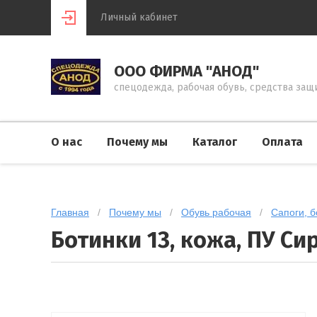
Личный кабинет
ООО ФИРМА "АНОД"
спецодежда, рабочая обувь, средства защ
О нас
Почему мы
Каталог
Оплата
Главная
   /   
Почему мы
   /   
Обувь рабочая
   /   
Сапоги, б
Ботинки 13, кожа, ПУ Сир