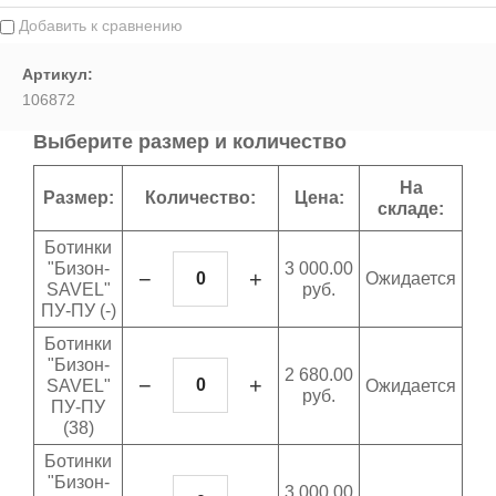
Выберите...
Добавить к сравнению
Артикул:
Спецпредложение:
106872
Выберите...
Выберите размер и количество
Результатов на странице:
На
Размер:
Количество:
Цена:
складе:
5
Ботинки
"Бизон-
3 000.00
−
+
Ожидается
SAVEL"
руб.
Найти
ПУ-ПУ (-)
Ботинки
"Бизон-
2 680.00
−
+
SAVEL"
Ожидается
руб.
ПУ-ПУ
(38)
Ботинки
"Бизон-
3 000.00