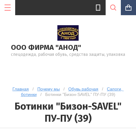
ООО ФИРМА "АНОД"
Цена (руб.):
спецодежда, рабочая обувь, средства защиты, упаковка
Название:
Главная
   /   
Почему мы
   /   
Обувь рабочая
   /   
Сапоги, 
ботинки
   /   Ботинки "Бизон-SAVEL" ПУ-ПУ (39)
Артикул:
Ботинки "Бизон-SAVEL"
ПУ-ПУ (39)
Текст: