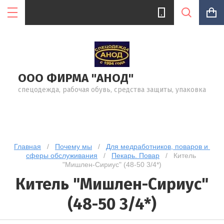
ООО ФИРМА "АНОД"
Цена (руб.):
спецодежда, рабочая обувь, средства защиты, упаковка
Название:
Главная
   /   
Почему мы
   /   
Для медработников, поваров и 
сферы обслуживания
   /   
Пекарь. Повар
   /   Китель 
"Мишлен-Сириус" (48-50 3/4*)
Артикул:
Китель "Мишлен-Сириус"
(48-50 3/4*)
Текст: