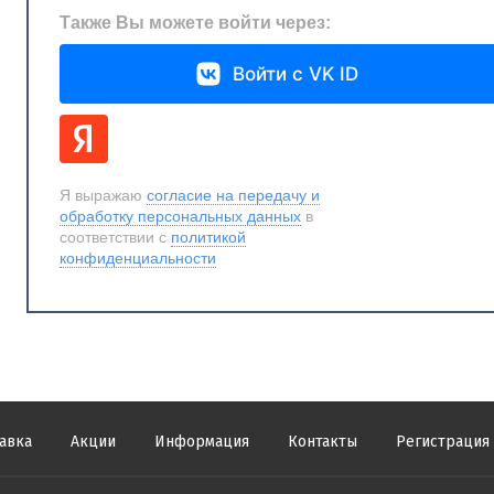
Также Вы можете войти через:
Войти с VK ID
Я выражаю
согласие на передачу и
обработку персональных данных
в
соответствии с
политикой
конфиденциальности
авка
Акции
Информация
Контакты
Регистрация