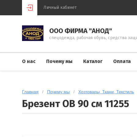
Личный кабинет
ООО ФИРМА "АНОД"
спецодежда, рабочая обувь, средства защ
О нас
Почему мы
Каталог
Оплата
Главная
   /   
Почему мы
   /   
Хозтовары, Ткани, Текстиль
  
Брезент ОВ 90 см 11255