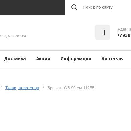
ждем в
+7938
иты, упаковка
Доставка
Акции
Информация
Контакты
 /   
Ткани, полотенца
   /   Брезент ОВ 90 см 11255