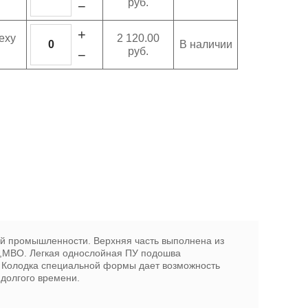
руб.
−
+
еху
2 120.00
В наличии
руб.
−
й промышленности. Верхняя часть выполнена из
В,МВО. Легкая однослойная ПУ подошва
 Колодка специальной формы дает возможность
 долгого времени.