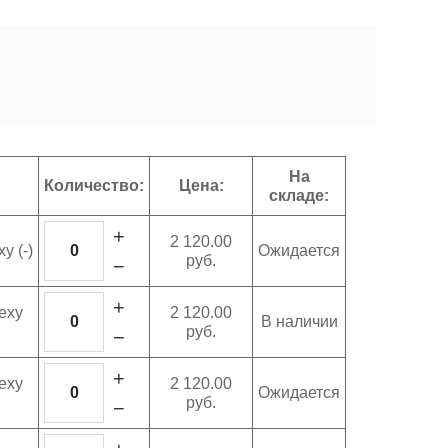
На
Количество:
Цена:
складе:
+
2 120.00
у (-)
Ожидается
руб.
−
+
еху
2 120.00
В наличии
руб.
−
+
еху
2 120.00
Ожидается
руб.
−