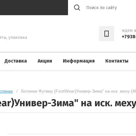
ждем в
+7938
иты, упаковка
Доставка
Акции
Информация
Контакты
отинки
   /   Ботинки Футвер (FootWear)Универ-Зима" на иск. меху (4
r)Универ-Зима" на иск. меху