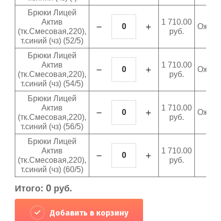
Брюки Лицей
Актив
1 710.00
−
+
Ожида
(тк.Смесовая,220),
руб.
т.синий (чз) (52/5)
Брюки Лицей
Актив
1 710.00
−
+
Ожида
(тк.Смесовая,220),
руб.
т.синий (чз) (54/5)
Брюки Лицей
Актив
1 710.00
−
+
Ожида
(тк.Смесовая,220),
руб.
т.синий (чз) (56/5)
Брюки Лицей
Актив
1 710.00
−
+
0 ш
(тк.Смесовая,220),
руб.
т.синий (чз) (60/5)
0
Итого:
руб.
Добавить в корзину