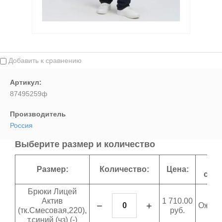
Выберите...
Спецпредложение:
Выберите...
Добавить к сравнению
Результатов на странице:
Артикул:
87495259ф
5
Производитель
Россия
Найти
Выберите размер и количество
Н
Размер:
Количество:
Цена:
скла
Брюки Лицей
Актив
1 710.00
−
+
Ожида
(тк.Смесовая,220),
руб.
т.синий (чз) (-)