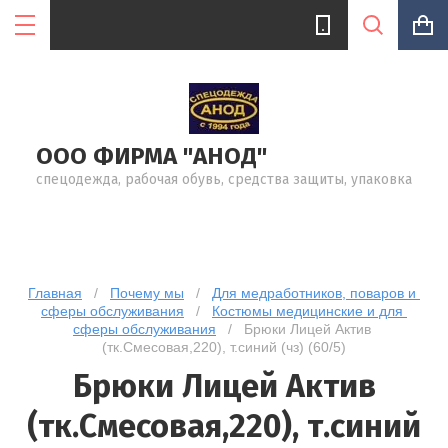
ООО ФИРМА "АНОД"
Цена (руб.):
спецодежда, рабочая обувь, средства защиты, упаковка
Название:
Главная
   /   
Почему мы
   /   
Для медработников, поваров и 
сферы обслуживания
   /   
Костюмы медицинские и для 
сферы обслуживания
   /   Брюки Лицей Актив 
Артикул:
(тк.Смесовая,220), т.синий (чз) (60/5)
Брюки Лицей Актив
(тк.Смесовая,220), т.синий
Текст: