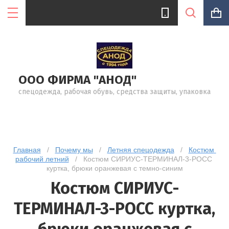
ООО ФИРМА "АНОД"
Цена (руб.):
спецодежда, рабочая обувь, средства защиты, упаковка
Название:
Главная
   /   
Почему мы
   /   
Летняя спецодежда
   /   
Костюм 
рабочий летний
   /   Костюм СИРИУС-ТЕРМИНАЛ-3-РОСС 
куртка, брюки оранжевая с темно-синим
Артикул:
Костюм СИРИУС-
ТЕРМИНАЛ-3-РОСС куртка,
Текст: