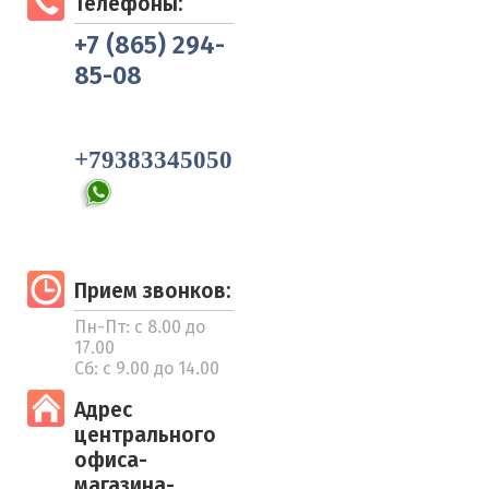
Телефоны:
+7 (865) 294-
овые
осуды
Выберите категорию:
85-08
орозки
Выберите...
перчатки,
+79383345050
Производитель:
Выберите...
Результатов на странице:
Прием звонков:
5
Пн-Пт: с 8.00 до
17.00
Сб: с 9.00 до 14.00
Найти
Адрес
центрального
офиса-
магазина-