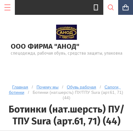
ООО ФИРМА "АНОД"
Цена (руб.):
спецодежда, рабочая обувь, средства защиты, упаковка
Название:
Главная
   /   
Почему мы
   /   
Обувь рабочая
   /   
Сапоги, 
ботинки
   /   Ботинки (нат.шерсть) ПУ/ТПУ Sura (арт.61, 71) 
(44)
Артикул:
Ботинки (нат.шерсть) ПУ/
ТПУ Sura (арт.61, 71) (44)
Текст: