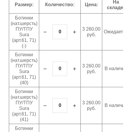
На
Выберите...
Размер:
Количество:
Цена:
складе:
Ботинки
Спецпредложение:
(нат.шерсть)
ПУ/ТПУ
3 260.00
Выберите...
−
+
Ожидается
Sura
руб.
(арт.61, 71)
(-)
Результатов на странице:
Ботинки
5
(нат.шерсть)
ПУ/ТПУ
3 260.00
−
+
В наличии
Sura
руб.
(арт.61, 71)
Найти
(40)
Ботинки
(нат.шерсть)
ПУ/ТПУ
3 260.00
−
+
В наличии
Sura
руб.
(арт.61, 71)
(41)
Ботинки